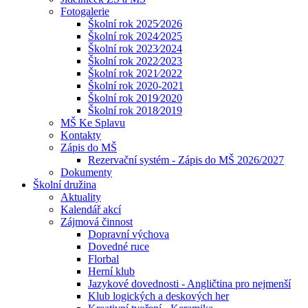
Fotogalerie
Školní rok 2025⁄2026
Školní rok 2024⁄2025
Školní rok 2023⁄2024
Školní rok 2022⁄2023
Školní rok 2021⁄2022
Školní rok 2020-2021
Školní rok 2019⁄2020
Školní rok 2018⁄2019
MŠ Ke Splavu
Kontakty
Zápis do MŠ
Rezervační systém - Zápis do MŠ 2026/2027
Dokumenty
Školní družina
Aktuality
Kalendář akcí
Zájmová činnost
Dopravní výchova
Dovedné ruce
Florbal
Herní klub
Jazykové dovednosti - Angličtina pro nejmenší
Klub logických a deskových her