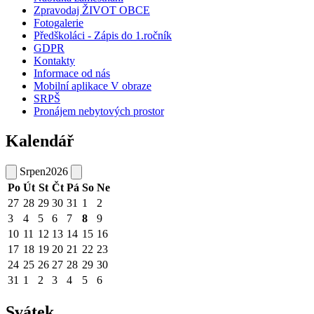
Zpravodaj ŽIVOT OBCE
Fotogalerie
Předškoláci - Zápis do 1.ročník
GDPR
Kontakty
Informace od nás
Mobilní aplikace V obraze
SRPŠ
Pronájem nebytových prostor
Kalendář
Srpen
2026
Po
Út
St
Čt
Pá
So
Ne
27
28
29
30
31
1
2
3
4
5
6
7
8
9
10
11
12
13
14
15
16
17
18
19
20
21
22
23
24
25
26
27
28
29
30
31
1
2
3
4
5
6
Svátek