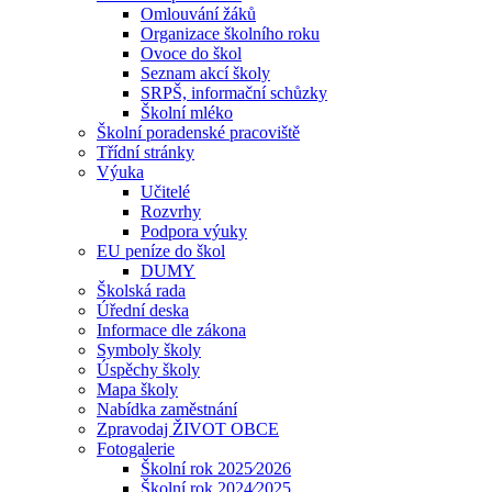
Omlouvání žáků
Organizace školního roku
Ovoce do škol
Seznam akcí školy
SRPŠ, informační schůzky
Školní mléko
Školní poradenské pracoviště
Třídní stránky
Výuka
Učitelé
Rozvrhy
Podpora výuky
EU peníze do škol
DUMY
Školská rada
Úřední deska
Informace dle zákona
Symboly školy
Úspěchy školy
Mapa školy
Nabídka zaměstnání
Zpravodaj ŽIVOT OBCE
Fotogalerie
Školní rok 2025⁄2026
Školní rok 2024⁄2025