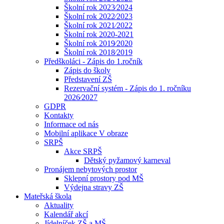
Školní rok 2023⁄2024
Školní rok 2022⁄2023
Školní rok 2021⁄2022
Školní rok 2020-2021
Školní rok 2019⁄2020
Školní rok 2018⁄2019
Předškoláci - Zápis do 1.ročník
Zápis do školy
Představení ZŠ
Rezervační systém - Zápis do 1. ročníku
2026⁄2027
GDPR
Kontakty
Informace od nás
Mobilní aplikace V obraze
SRPŠ
Akce SRPŠ
Dětský pyžamový karneval
Pronájem nebytových prostor
Sklepní prostory pod MŠ
Výdejna stravy ZŠ
Mateřská škola
Aktuality
Kalendář akcí
Jídelníček ZŠ a MŠ