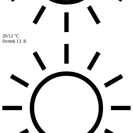
26/12 °C
čtvrtek
13. 8.