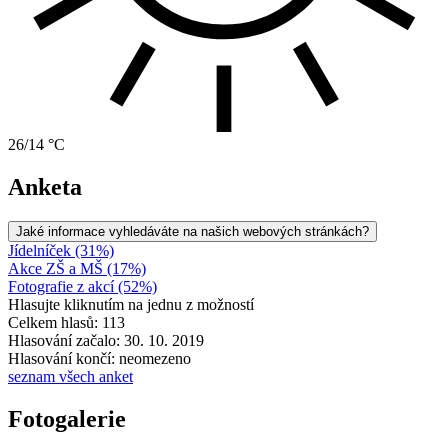
26/14 °C
Anketa
Jaké informace vyhledáváte na našich webových stránkách?
Jídelníček (31%)
Akce ZŠ a MŠ (17%)
Fotografie z akcí (52%)
Hlasujte kliknutím na jednu z možností
Celkem hlasů: 113
Hlasování začalo: 30. 10. 2019
Hlasování končí: neomezeno
seznam všech anket
Fotogalerie