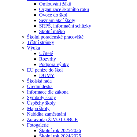
Omlouvání žáků
Organizace školního roku
Ovoce do škol
Seznam akcí školy
SRPŠ, informační schůzky
Školní mléko
Školní poradenské pracoviště
Třídní stránky
Výuka
Učitelé
Rozvrhy
Podpora výuky
EU peníze do škol
DUMY
Školská rada
Úřední deska
Informace dle zákona
Symboly školy
Úspěchy školy
Mapa školy
Nabídka zaměstnání
Zpravodaj ŽIVOT OBCE
Fotogalerie
Školní rok 2025⁄2026
Školní rok 2024⁄2025