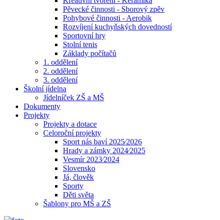
Kreativní tvoření - Keramika
Pěvecké činnosti - Sborový zpěv
Pohybové činnosti - Aerobik
Rozvíjení kuchyňských dovedností
Sportovní hry
Stolní tenis
Základy počítačů
1. oddělení
2. oddělení
3. oddělení
Školní jídelna
Jídelníček ZŠ a MŠ
Dokumenty
Projekty
Projekty a dotace
Celoroční projekty
Sport nás baví 2025⁄2026
Hrady a zámky 2024⁄2025
Vesmír 2023⁄2024
Slovensko
Já, člověk
Sporty
Děti světa
Šablony pro MŠ a ZŠ