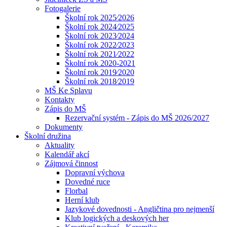
Fotogalerie
Školní rok 2025⁄2026
Školní rok 2024⁄2025
Školní rok 2023⁄2024
Školní rok 2022⁄2023
Školní rok 2021⁄2022
Školní rok 2020-2021
Školní rok 2019⁄2020
Školní rok 2018⁄2019
MŠ Ke Splavu
Kontakty
Zápis do MŠ
Rezervační systém - Zápis do MŠ 2026/2027
Dokumenty
Školní družina
Aktuality
Kalendář akcí
Zájmová činnost
Dopravní výchova
Dovedné ruce
Florbal
Herní klub
Jazykové dovednosti - Angličtina pro nejmenší
Klub logických a deskových her