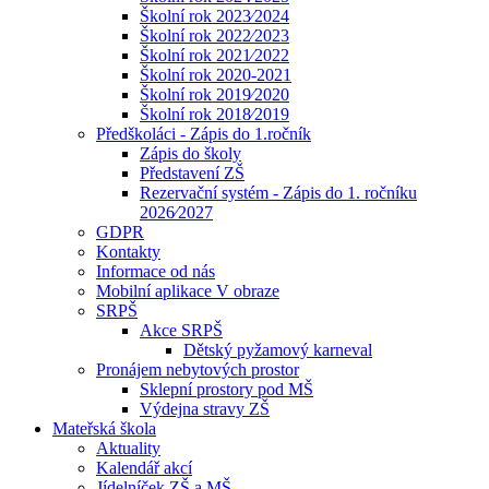
Školní rok 2023⁄2024
Školní rok 2022⁄2023
Školní rok 2021⁄2022
Školní rok 2020-2021
Školní rok 2019⁄2020
Školní rok 2018⁄2019
Předškoláci - Zápis do 1.ročník
Zápis do školy
Představení ZŠ
Rezervační systém - Zápis do 1. ročníku
2026⁄2027
GDPR
Kontakty
Informace od nás
Mobilní aplikace V obraze
SRPŠ
Akce SRPŠ
Dětský pyžamový karneval
Pronájem nebytových prostor
Sklepní prostory pod MŠ
Výdejna stravy ZŠ
Mateřská škola
Aktuality
Kalendář akcí
Jídelníček ZŠ a MŠ