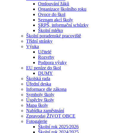
Omlouvání žáků
Organizace školního roku
Ovoce do škol
Seznam akcí školy
SRPŠ, informační schůzky
Školní mléko
Školní poradenské pracoviště
Třídní stránky
Výuka
Učitelé
Rozvrhy
Podpora výuky
EU peníze do škol
DUMY
Školská rada
Úřední deska
Informace dle zákona
Symboly školy
Úspěchy školy
Mapa školy
Nabídka zaměstnání
Zpravodaj ŽIVOT OBCE
Fotogalerie
Školní rok 2025⁄2026
Školní rok 2024⁄2025