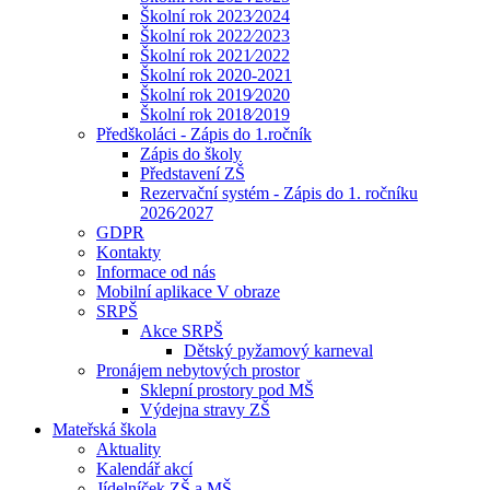
Školní rok 2023⁄2024
Školní rok 2022⁄2023
Školní rok 2021⁄2022
Školní rok 2020-2021
Školní rok 2019⁄2020
Školní rok 2018⁄2019
Předškoláci - Zápis do 1.ročník
Zápis do školy
Představení ZŠ
Rezervační systém - Zápis do 1. ročníku
2026⁄2027
GDPR
Kontakty
Informace od nás
Mobilní aplikace V obraze
SRPŠ
Akce SRPŠ
Dětský pyžamový karneval
Pronájem nebytových prostor
Sklepní prostory pod MŠ
Výdejna stravy ZŠ
Mateřská škola
Aktuality
Kalendář akcí
Jídelníček ZŠ a MŠ