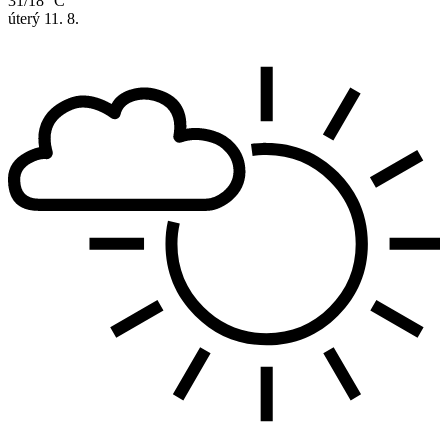
31/18 °C
úterý
11. 8.