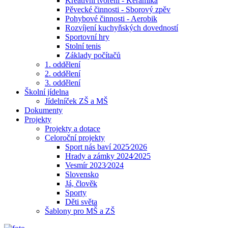
Kreativní tvoření - Keramika
Pěvecké činnosti - Sborový zpěv
Pohybové činnosti - Aerobik
Rozvíjení kuchyňských dovedností
Sportovní hry
Stolní tenis
Základy počítačů
1. oddělení
2. oddělení
3. oddělení
Školní jídelna
Jídelníček ZŠ a MŠ
Dokumenty
Projekty
Projekty a dotace
Celoroční projekty
Sport nás baví 2025⁄2026
Hrady a zámky 2024⁄2025
Vesmír 2023⁄2024
Slovensko
Já, člověk
Sporty
Děti světa
Šablony pro MŠ a ZŠ