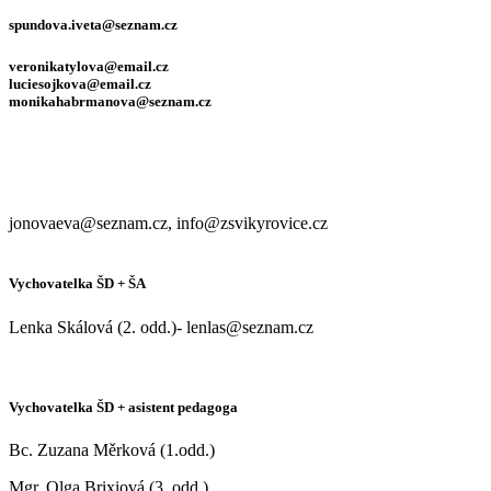
spundova.iveta@seznam.cz
veronikatylova@email.cz
luciesojkova@email.cz
monikahabrmanova@seznam.cz
jonovaeva@seznam.cz, info@zsvikyrovice.cz
Vychovatelka ŠD + ŠA
Lenka Skálová (2. odd.)- lenlas@seznam.cz
Vychovatelka ŠD + asistent pedagoga
Bc. Zuzana Měrková (1.odd.)
Mgr. Olga Brixiová (3. odd.)