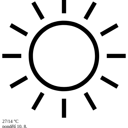
27/14 °C
pondělí
10. 8.