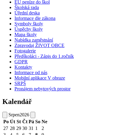
EU peníze do škol
Školská rada
Úřední deska
Informace dle zákona
Symboly školy
Úspěchy školy
Mapa školy
Nabídka zaměstnání
Zpravodaj ŽIVOT OBCE
Fotogalerie
Předškoláci - Zápis do 1.ročník
GDPR
Kontakty
Informace od nás
Mobilní aplikace V obraze
SRPŠ
Pronájem nebytových prostor
Kalendář
Srpen
2026
Po
Út
St
Čt
Pá
So
Ne
27
28
29
30
31
1
2
3
4
5
6
7
8
9