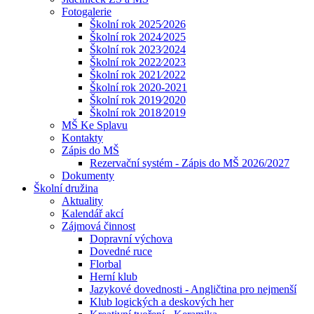
Fotogalerie
Školní rok 2025⁄2026
Školní rok 2024⁄2025
Školní rok 2023⁄2024
Školní rok 2022⁄2023
Školní rok 2021⁄2022
Školní rok 2020-2021
Školní rok 2019⁄2020
Školní rok 2018⁄2019
MŠ Ke Splavu
Kontakty
Zápis do MŠ
Rezervační systém - Zápis do MŠ 2026/2027
Dokumenty
Školní družina
Aktuality
Kalendář akcí
Zájmová činnost
Dopravní výchova
Dovedné ruce
Florbal
Herní klub
Jazykové dovednosti - Angličtina pro nejmenší
Klub logických a deskových her