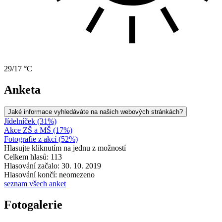
29/17 °C
Anketa
Jaké informace vyhledáváte na našich webových stránkách?
Jídelníček (31%)
Akce ZŠ a MŠ (17%)
Fotografie z akcí (52%)
Hlasujte kliknutím na jednu z možností
Celkem hlasů: 113
Hlasování začalo: 30. 10. 2019
Hlasování končí: neomezeno
seznam všech anket
Fotogalerie