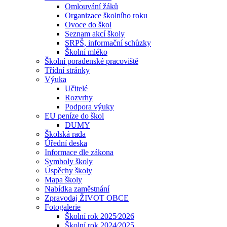
Omlouvání žáků
Organizace školního roku
Ovoce do škol
Seznam akcí školy
SRPŠ, informační schůzky
Školní mléko
Školní poradenské pracoviště
Třídní stránky
Výuka
Učitelé
Rozvrhy
Podpora výuky
EU peníze do škol
DUMY
Školská rada
Úřední deska
Informace dle zákona
Symboly školy
Úspěchy školy
Mapa školy
Nabídka zaměstnání
Zpravodaj ŽIVOT OBCE
Fotogalerie
Školní rok 2025⁄2026
Školní rok 2024⁄2025