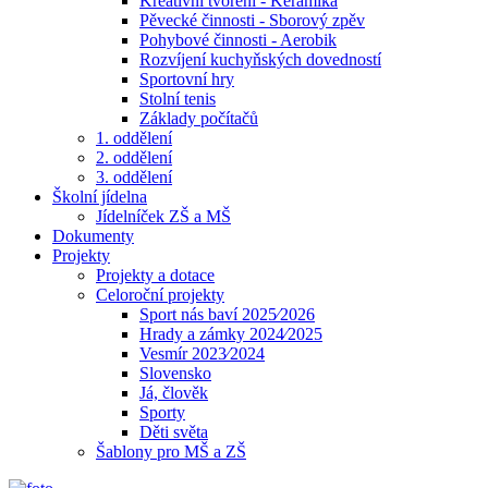
Kreativní tvoření - Keramika
Pěvecké činnosti - Sborový zpěv
Pohybové činnosti - Aerobik
Rozvíjení kuchyňských dovedností
Sportovní hry
Stolní tenis
Základy počítačů
1. oddělení
2. oddělení
3. oddělení
Školní jídelna
Jídelníček ZŠ a MŠ
Dokumenty
Projekty
Projekty a dotace
Celoroční projekty
Sport nás baví 2025⁄2026
Hrady a zámky 2024⁄2025
Vesmír 2023⁄2024
Slovensko
Já, člověk
Sporty
Děti světa
Šablony pro MŠ a ZŠ