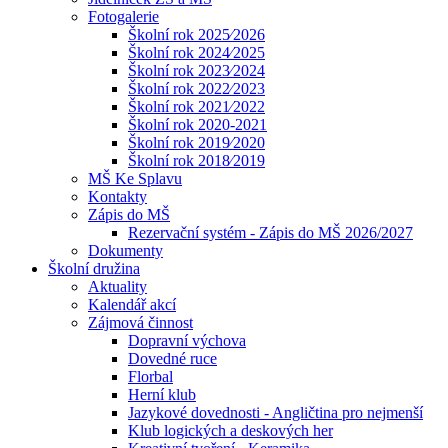
Fotogalerie
Školní rok 2025⁄2026
Školní rok 2024⁄2025
Školní rok 2023⁄2024
Školní rok 2022⁄2023
Školní rok 2021⁄2022
Školní rok 2020-2021
Školní rok 2019⁄2020
Školní rok 2018⁄2019
MŠ Ke Splavu
Kontakty
Zápis do MŠ
Rezervační systém - Zápis do MŠ 2026/2027
Dokumenty
Školní družina
Aktuality
Kalendář akcí
Zájmová činnost
Dopravní výchova
Dovedné ruce
Florbal
Herní klub
Jazykové dovednosti - Angličtina pro nejmenší
Klub logických a deskových her