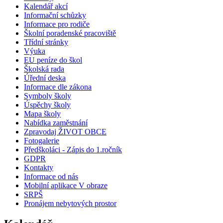
Kalendář akcí
Informační schůzky
Informace pro rodiče
Školní poradenské pracoviště
Třídní stránky
Výuka
EU peníze do škol
Školská rada
Úřední deska
Informace dle zákona
Symboly školy
Úspěchy školy
Mapa školy
Nabídka zaměstnání
Zpravodaj ŽIVOT OBCE
Fotogalerie
Předškoláci - Zápis do 1.ročník
GDPR
Kontakty
Informace od nás
Mobilní aplikace V obraze
SRPŠ
Pronájem nebytových prostor