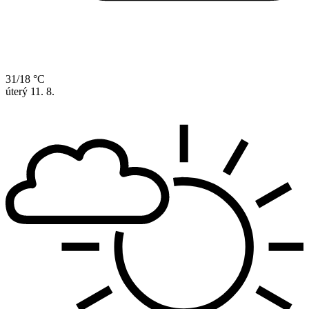
31/18 °C
úterý
11. 8.