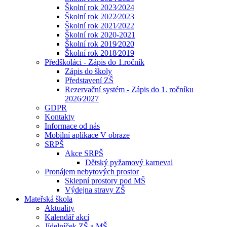
Školní rok 2023⁄2024
Školní rok 2022⁄2023
Školní rok 2021⁄2022
Školní rok 2020-2021
Školní rok 2019⁄2020
Školní rok 2018⁄2019
Předškoláci - Zápis do 1.ročník
Zápis do školy
Představení ZŠ
Rezervační systém - Zápis do 1. ročníku
2026⁄2027
GDPR
Kontakty
Informace od nás
Mobilní aplikace V obraze
SRPŠ
Akce SRPŠ
Dětský pyžamový karneval
Pronájem nebytových prostor
Sklepní prostory pod MŠ
Výdejna stravy ZŠ
Mateřská škola
Aktuality
Kalendář akcí
Jídelníček ZŠ a MŠ