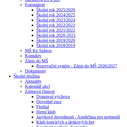
Fotogalerie
Školní rok 2025⁄2026
Školní rok 2024⁄2025
Školní rok 2023⁄2024
Školní rok 2022⁄2023
Školní rok 2021⁄2022
Školní rok 2020-2021
Školní rok 2019⁄2020
Školní rok 2018⁄2019
MŠ Ke Splavu
Kontakty
Zápis do MŠ
Rezervační systém - Zápis do MŠ 2026/2027
Dokumenty
Školní družina
Aktuality
Kalendář akcí
Zájmová činnost
Dopravní výchova
Dovedné ruce
Florbal
Herní klub
Jazykové dovednosti - Angličtina pro nejmenší
Klub logických a deskových her