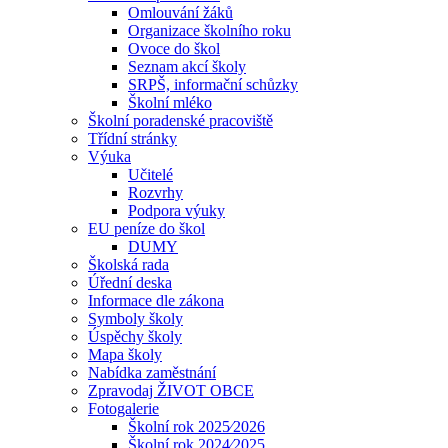
Omlouvání žáků
Organizace školního roku
Ovoce do škol
Seznam akcí školy
SRPŠ, informační schůzky
Školní mléko
Školní poradenské pracoviště
Třídní stránky
Výuka
Učitelé
Rozvrhy
Podpora výuky
EU peníze do škol
DUMY
Školská rada
Úřední deska
Informace dle zákona
Symboly školy
Úspěchy školy
Mapa školy
Nabídka zaměstnání
Zpravodaj ŽIVOT OBCE
Fotogalerie
Školní rok 2025⁄2026
Školní rok 2024⁄2025