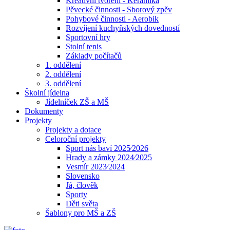
Kreativní tvoření - Keramika
Pěvecké činnosti - Sborový zpěv
Pohybové činnosti - Aerobik
Rozvíjení kuchyňských dovedností
Sportovní hry
Stolní tenis
Základy počítačů
1. oddělení
2. oddělení
3. oddělení
Školní jídelna
Jídelníček ZŠ a MŠ
Dokumenty
Projekty
Projekty a dotace
Celoroční projekty
Sport nás baví 2025⁄2026
Hrady a zámky 2024⁄2025
Vesmír 2023⁄2024
Slovensko
Já, člověk
Sporty
Děti světa
Šablony pro MŠ a ZŠ