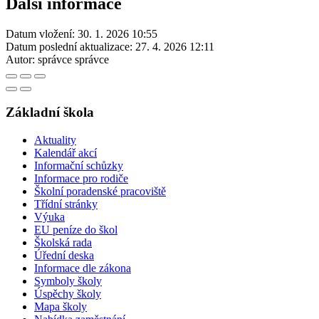
Další informace
Datum vložení:
30. 1. 2026 10:55
Datum poslední aktualizace:
27. 4. 2026 12:11
Autor:
správce správce
Základní škola
Aktuality
Kalendář akcí
Informační schůzky
Informace pro rodiče
Školní poradenské pracoviště
Třídní stránky
Výuka
EU peníze do škol
Školská rada
Úřední deska
Informace dle zákona
Symboly školy
Úspěchy školy
Mapa školy