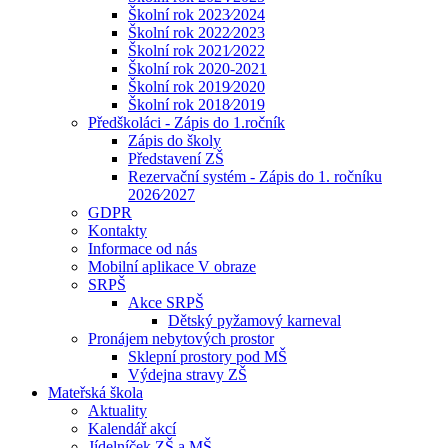
Školní rok 2023⁄2024
Školní rok 2022⁄2023
Školní rok 2021⁄2022
Školní rok 2020-2021
Školní rok 2019⁄2020
Školní rok 2018⁄2019
Předškoláci - Zápis do 1.ročník
Zápis do školy
Představení ZŠ
Rezervační systém - Zápis do 1. ročníku
2026⁄2027
GDPR
Kontakty
Informace od nás
Mobilní aplikace V obraze
SRPŠ
Akce SRPŠ
Dětský pyžamový karneval
Pronájem nebytových prostor
Sklepní prostory pod MŠ
Výdejna stravy ZŠ
Mateřská škola
Aktuality
Kalendář akcí
Jídelníček ZŠ a MŠ