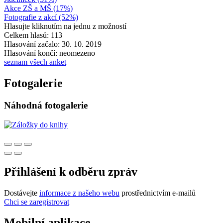
Akce ZŠ a MŠ (17%)
Fotografie z akcí (52%)
Hlasujte kliknutím na jednu z možností
Celkem hlasů: 113
Hlasování začalo: 30. 10. 2019
Hlasování končí: neomezeno
seznam všech anket
Fotogalerie
Náhodná fotogalerie
Přihlášení k odběru zpráv
Dostávejte
informace z našeho webu
prostřednictvím e-mailů
Chci se zaregistrovat
Mobilní aplikace