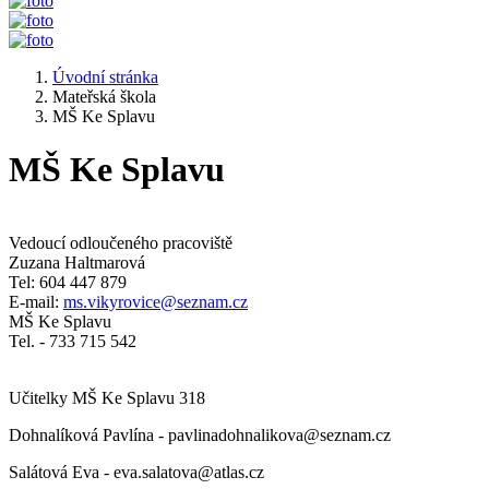
Úvodní stránka
Mateřská škola
MŠ Ke Splavu
MŠ Ke Splavu
Vedoucí odloučeného pracoviště
Zuzana Haltmarová
Tel: 604 447 879
E-mail:
ms.vikyrovice@seznam.cz
MŠ Ke Splavu
Tel. - 733 715 542
Učitelky MŠ Ke Splavu 318
Dohnalíková Pavlína - pavlinadohnalikova@seznam.cz
Salátová Eva - eva.salatova@atlas.cz