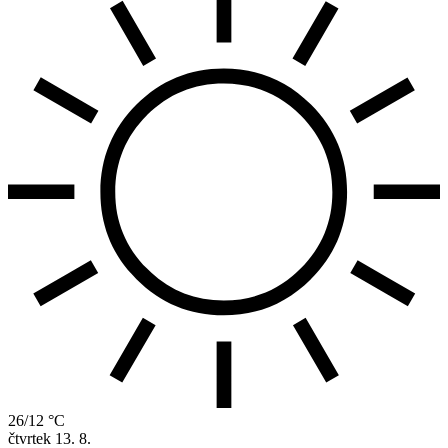
26/12 °C
čtvrtek
13. 8.