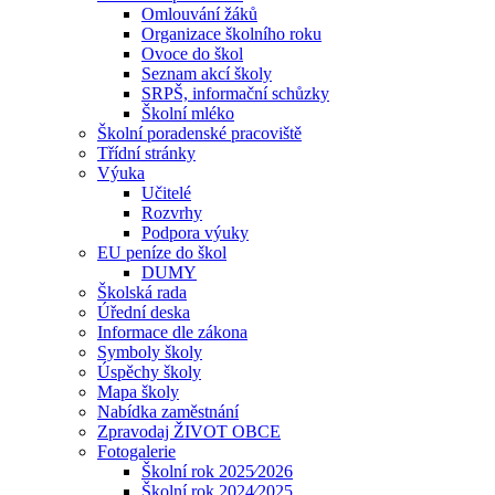
Omlouvání žáků
Organizace školního roku
Ovoce do škol
Seznam akcí školy
SRPŠ, informační schůzky
Školní mléko
Školní poradenské pracoviště
Třídní stránky
Výuka
Učitelé
Rozvrhy
Podpora výuky
EU peníze do škol
DUMY
Školská rada
Úřední deska
Informace dle zákona
Symboly školy
Úspěchy školy
Mapa školy
Nabídka zaměstnání
Zpravodaj ŽIVOT OBCE
Fotogalerie
Školní rok 2025⁄2026
Školní rok 2024⁄2025