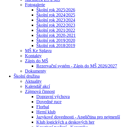
Fotogalerie
Školní rok 2025⁄2026
Školní rok 2024⁄2025
Školní rok 2023⁄2024
Školní rok 2022⁄2023
Školní rok 2021⁄2022
Školní rok 2020-2021
Školní rok 2019⁄2020
Školní rok 2018⁄2019
MŠ Ke Splavu
Kontakty
Zápis do MŠ
Rezervační systém - Zápis do MŠ 2026/2027
Dokumenty
Školní družina
Aktuality
Kalendář akcí
Zájmová činnost
Dopravní výchova
Dovedné ruce
Florbal
Herní klub
Jazykové dovednosti - Angličtina pro nejmenší
Klub logických a deskových her