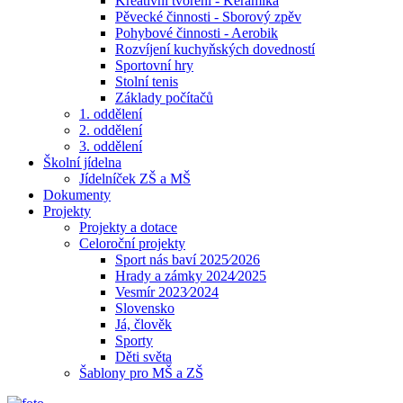
Kreativní tvoření - Keramika
Pěvecké činnosti - Sborový zpěv
Pohybové činnosti - Aerobik
Rozvíjení kuchyňských dovedností
Sportovní hry
Stolní tenis
Základy počítačů
1. oddělení
2. oddělení
3. oddělení
Školní jídelna
Jídelníček ZŠ a MŠ
Dokumenty
Projekty
Projekty a dotace
Celoroční projekty
Sport nás baví 2025⁄2026
Hrady a zámky 2024⁄2025
Vesmír 2023⁄2024
Slovensko
Já, člověk
Sporty
Děti světa
Šablony pro MŠ a ZŠ