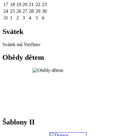
17
18
19
20
21
22
23
24
25
26
27
28
29
30
31
1
2
3
4
5
6
Svátek
Svátek má
Vavřinec
Obědy dětem
Šablony II