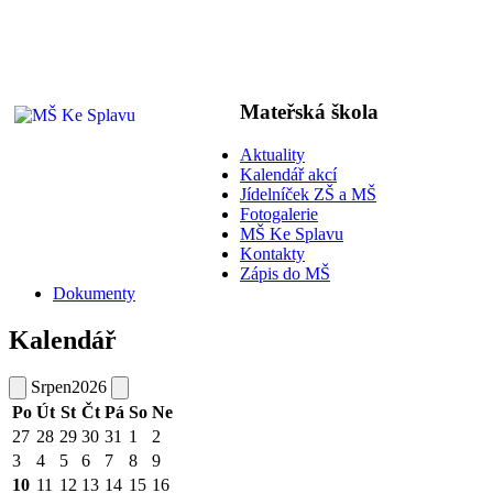
Mateřská škola
Aktuality
Kalendář akcí
Jídelníček ZŠ a MŠ
Fotogalerie
MŠ Ke Splavu
Kontakty
Zápis do MŠ
Dokumenty
Kalendář
Srpen
2026
Po
Út
St
Čt
Pá
So
Ne
27
28
29
30
31
1
2
3
4
5
6
7
8
9
10
11
12
13
14
15
16