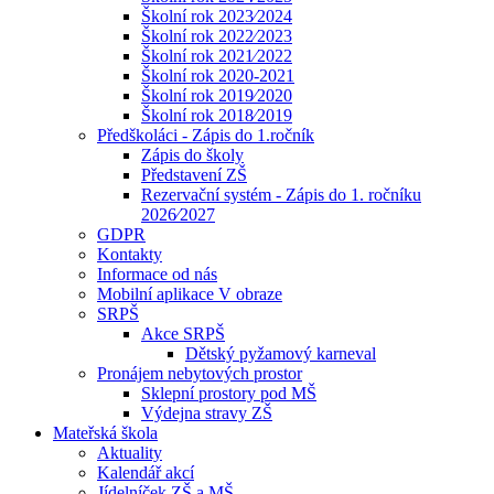
Školní rok 2023⁄2024
Školní rok 2022⁄2023
Školní rok 2021⁄2022
Školní rok 2020-2021
Školní rok 2019⁄2020
Školní rok 2018⁄2019
Předškoláci - Zápis do 1.ročník
Zápis do školy
Představení ZŠ
Rezervační systém - Zápis do 1. ročníku
2026⁄2027
GDPR
Kontakty
Informace od nás
Mobilní aplikace V obraze
SRPŠ
Akce SRPŠ
Dětský pyžamový karneval
Pronájem nebytových prostor
Sklepní prostory pod MŠ
Výdejna stravy ZŠ
Mateřská škola
Aktuality
Kalendář akcí
Jídelníček ZŠ a MŠ