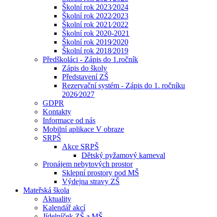
Školní rok 2023⁄2024
Školní rok 2022⁄2023
Školní rok 2021⁄2022
Školní rok 2020-2021
Školní rok 2019⁄2020
Školní rok 2018⁄2019
Předškoláci - Zápis do 1.ročník
Zápis do školy
Představení ZŠ
Rezervační systém - Zápis do 1. ročníku
2026⁄2027
GDPR
Kontakty
Informace od nás
Mobilní aplikace V obraze
SRPŠ
Akce SRPŠ
Dětský pyžamový karneval
Pronájem nebytových prostor
Sklepní prostory pod MŠ
Výdejna stravy ZŠ
Mateřská škola
Aktuality
Kalendář akcí
Jídelníček ZŠ a MŠ