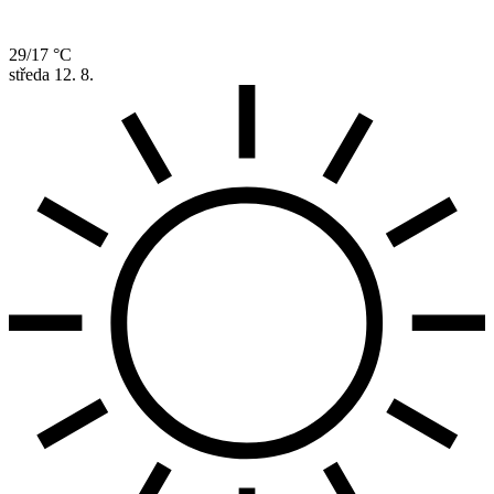
29/17 °C
středa
12. 8.