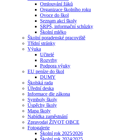
Omlouvání žáků
Organizace školního roku
Ovoce do škol
Seznam akcí školy
SRPŠ, informační schůzky
Školní mléko
Školní poradenské pracoviště
Třídní stránky
Výuka
Učitelé
Rozvrhy
Podpora výuky
EU peníze do škol
DUMY
Školská rada
Úřední deska
Informace dle zákona
Symboly školy
Úspěchy školy
Mapa školy
Nabídka zaměstnání
Zpravodaj ŽIVOT OBCE
Fotogalerie
Školní rok 2025⁄2026
Školní rok 2024⁄2025