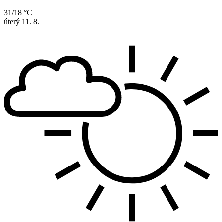
31/18 °C
úterý
11. 8.