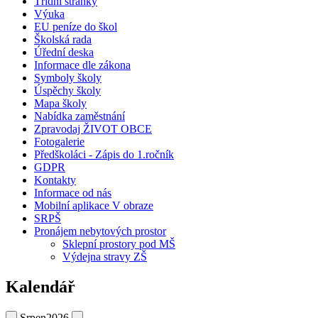
Třídní stránky
Výuka
EU peníze do škol
Školská rada
Úřední deska
Informace dle zákona
Symboly školy
Úspěchy školy
Mapa školy
Nabídka zaměstnání
Zpravodaj ŽIVOT OBCE
Fotogalerie
Předškoláci - Zápis do 1.ročník
GDPR
Kontakty
Informace od nás
Mobilní aplikace V obraze
SRPŠ
Pronájem nebytových prostor
Sklepní prostory pod MŠ
Výdejna stravy ZŠ
Kalendář
Srpen
2026