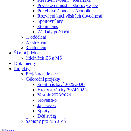
Kreativní tvoření - Keramika
Pěvecké činnosti - Sborový zpěv
Pohybové činnosti - Aerobik
Rozvíjení kuchyňských dovedností
Sportovní hry
Stolní tenis
Základy počítačů
1. oddělení
2. oddělení
3. oddělení
Školní jídelna
Jídelníček ZŠ a MŠ
Dokumenty
Projekty
Projekty a dotace
Celoroční projekty
Sport nás baví 2025⁄2026
Hrady a zámky 2024⁄2025
Vesmír 2023⁄2024
Slovensko
Já, člověk
Sporty
Děti světa
Šablony pro MŠ a ZŠ