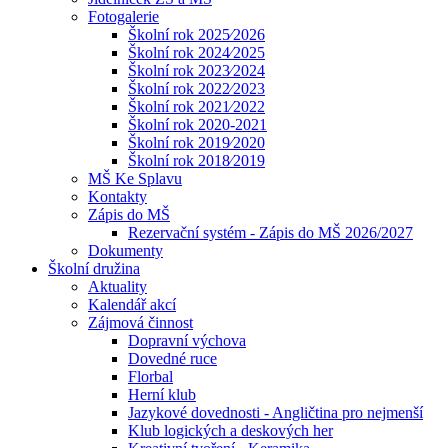
Fotogalerie
Školní rok 2025⁄2026
Školní rok 2024⁄2025
Školní rok 2023⁄2024
Školní rok 2022⁄2023
Školní rok 2021⁄2022
Školní rok 2020-2021
Školní rok 2019⁄2020
Školní rok 2018⁄2019
MŠ Ke Splavu
Kontakty
Zápis do MŠ
Rezervační systém - Zápis do MŠ 2026/2027
Dokumenty
Školní družina
Aktuality
Kalendář akcí
Zájmová činnost
Dopravní výchova
Dovedné ruce
Florbal
Herní klub
Jazykové dovednosti - Angličtina pro nejmenší
Klub logických a deskových her