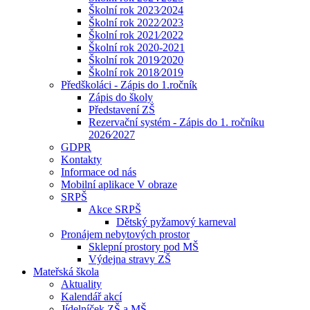
Školní rok 2023⁄2024
Školní rok 2022⁄2023
Školní rok 2021⁄2022
Školní rok 2020-2021
Školní rok 2019⁄2020
Školní rok 2018⁄2019
Předškoláci - Zápis do 1.ročník
Zápis do školy
Představení ZŠ
Rezervační systém - Zápis do 1. ročníku
2026⁄2027
GDPR
Kontakty
Informace od nás
Mobilní aplikace V obraze
SRPŠ
Akce SRPŠ
Dětský pyžamový karneval
Pronájem nebytových prostor
Sklepní prostory pod MŠ
Výdejna stravy ZŠ
Mateřská škola
Aktuality
Kalendář akcí
Jídelníček ZŠ a MŠ