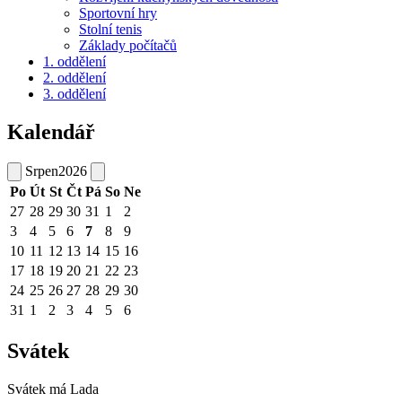
Sportovní hry
Stolní tenis
Základy počítačů
1. oddělení
2. oddělení
3. oddělení
Kalendář
Srpen
2026
Po
Út
St
Čt
Pá
So
Ne
27
28
29
30
31
1
2
3
4
5
6
7
8
9
10
11
12
13
14
15
16
17
18
19
20
21
22
23
24
25
26
27
28
29
30
31
1
2
3
4
5
6
Svátek
Svátek má
Lada