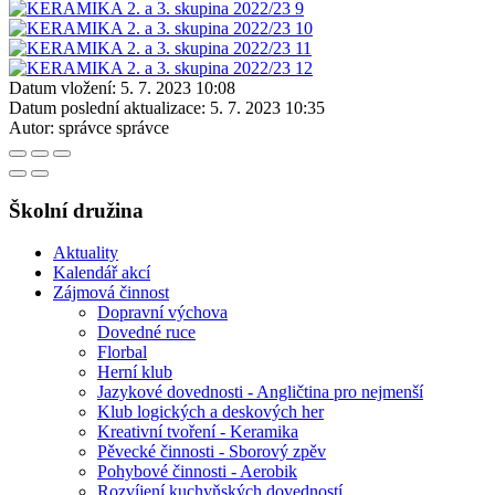
Datum vložení:
5. 7. 2023 10:08
Datum poslední aktualizace:
5. 7. 2023 10:35
Autor:
správce správce
Školní družina
Aktuality
Kalendář akcí
Zájmová činnost
Dopravní výchova
Dovedné ruce
Florbal
Herní klub
Jazykové dovednosti - Angličtina pro nejmenší
Klub logických a deskových her
Kreativní tvoření - Keramika
Pěvecké činnosti - Sborový zpěv
Pohybové činnosti - Aerobik
Rozvíjení kuchyňských dovedností