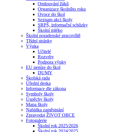
Omlouvání žáků
Organizace školního roku
Ovoce do škol
Seznam akcí školy
SRPŠ, informační schůzky
Školní mléko
Školní poradenské pracoviště
Třídní stránky
Výuka
Učitelé
Rozvrhy
Podpora výuky
EU peníze do škol
DUMY
Školská rada
Úřední deska
Informace dle zákona
Symboly školy
Úspěchy školy
Mapa školy
Nabídka zaměstnání
Zpravodaj ŽIVOT OBCE
Fotogalerie
Školní rok 2025⁄2026
Školní rok 2024⁄2025