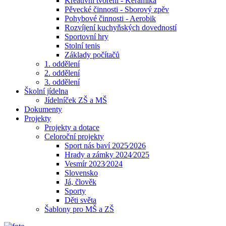
Kreativní tvoření - Keramika
Pěvecké činnosti - Sborový zpěv
Pohybové činnosti - Aerobik
Rozvíjení kuchyňských dovedností
Sportovní hry
Stolní tenis
Základy počítačů
1. oddělení
2. oddělení
3. oddělení
Školní jídelna
Jídelníček ZŠ a MŠ
Dokumenty
Projekty
Projekty a dotace
Celoroční projekty
Sport nás baví 2025⁄2026
Hrady a zámky 2024⁄2025
Vesmír 2023⁄2024
Slovensko
Já, člověk
Sporty
Děti světa
Šablony pro MŠ a ZŠ