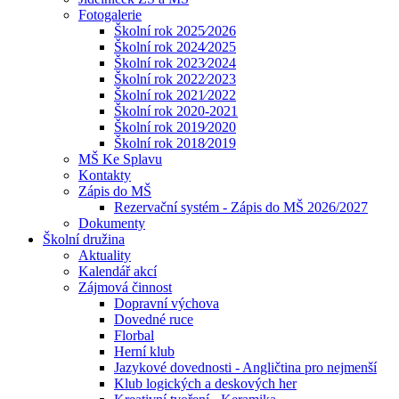
Fotogalerie
Školní rok 2025⁄2026
Školní rok 2024⁄2025
Školní rok 2023⁄2024
Školní rok 2022⁄2023
Školní rok 2021⁄2022
Školní rok 2020-2021
Školní rok 2019⁄2020
Školní rok 2018⁄2019
MŠ Ke Splavu
Kontakty
Zápis do MŠ
Rezervační systém - Zápis do MŠ 2026/2027
Dokumenty
Školní družina
Aktuality
Kalendář akcí
Zájmová činnost
Dopravní výchova
Dovedné ruce
Florbal
Herní klub
Jazykové dovednosti - Angličtina pro nejmenší
Klub logických a deskových her