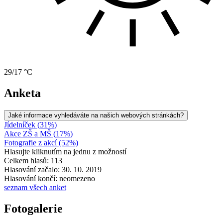
29/17 °C
Anketa
Jaké informace vyhledáváte na našich webových stránkách?
Jídelníček (31%)
Akce ZŠ a MŠ (17%)
Fotografie z akcí (52%)
Hlasujte kliknutím na jednu z možností
Celkem hlasů: 113
Hlasování začalo: 30. 10. 2019
Hlasování končí: neomezeno
seznam všech anket
Fotogalerie