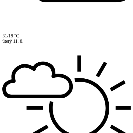
31/18 °C
úterý
11. 8.