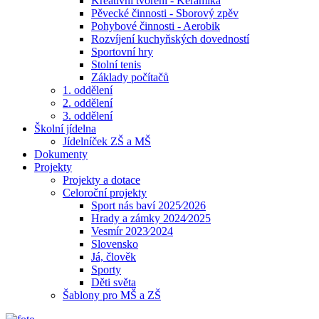
Kreativní tvoření - Keramika
Pěvecké činnosti - Sborový zpěv
Pohybové činnosti - Aerobik
Rozvíjení kuchyňských dovedností
Sportovní hry
Stolní tenis
Základy počítačů
1. oddělení
2. oddělení
3. oddělení
Školní jídelna
Jídelníček ZŠ a MŠ
Dokumenty
Projekty
Projekty a dotace
Celoroční projekty
Sport nás baví 2025⁄2026
Hrady a zámky 2024⁄2025
Vesmír 2023⁄2024
Slovensko
Já, člověk
Sporty
Děti světa
Šablony pro MŠ a ZŠ