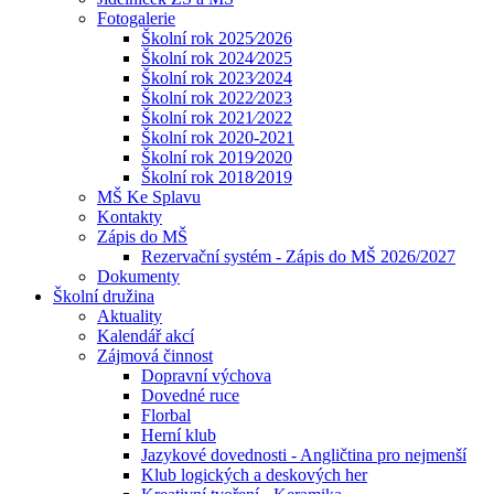
Fotogalerie
Školní rok 2025⁄2026
Školní rok 2024⁄2025
Školní rok 2023⁄2024
Školní rok 2022⁄2023
Školní rok 2021⁄2022
Školní rok 2020-2021
Školní rok 2019⁄2020
Školní rok 2018⁄2019
MŠ Ke Splavu
Kontakty
Zápis do MŠ
Rezervační systém - Zápis do MŠ 2026/2027
Dokumenty
Školní družina
Aktuality
Kalendář akcí
Zájmová činnost
Dopravní výchova
Dovedné ruce
Florbal
Herní klub
Jazykové dovednosti - Angličtina pro nejmenší
Klub logických a deskových her