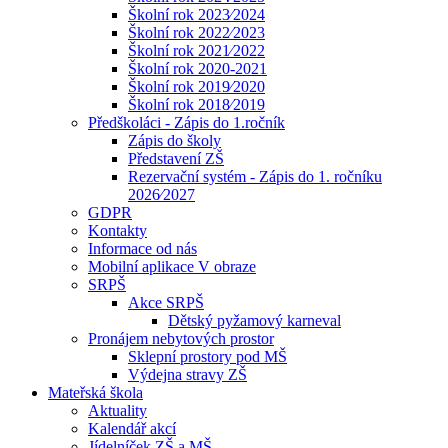
Školní rok 2023⁄2024
Školní rok 2022⁄2023
Školní rok 2021⁄2022
Školní rok 2020-2021
Školní rok 2019⁄2020
Školní rok 2018⁄2019
Předškoláci - Zápis do 1.ročník
Zápis do školy
Představení ZŠ
Rezervační systém - Zápis do 1. ročníku
2026⁄2027
GDPR
Kontakty
Informace od nás
Mobilní aplikace V obraze
SRPŠ
Akce SRPŠ
Dětský pyžamový karneval
Pronájem nebytových prostor
Sklepní prostory pod MŠ
Výdejna stravy ZŠ
Mateřská škola
Aktuality
Kalendář akcí
Jídelníček ZŠ a MŠ