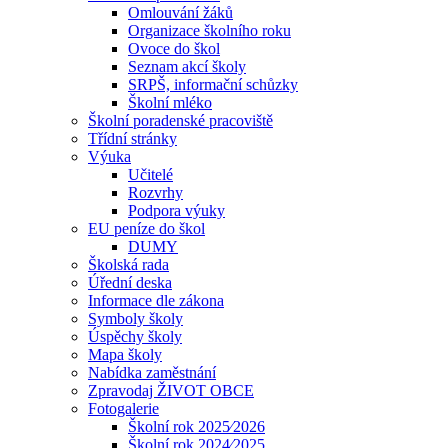
Omlouvání žáků
Organizace školního roku
Ovoce do škol
Seznam akcí školy
SRPŠ, informační schůzky
Školní mléko
Školní poradenské pracoviště
Třídní stránky
Výuka
Učitelé
Rozvrhy
Podpora výuky
EU peníze do škol
DUMY
Školská rada
Úřední deska
Informace dle zákona
Symboly školy
Úspěchy školy
Mapa školy
Nabídka zaměstnání
Zpravodaj ŽIVOT OBCE
Fotogalerie
Školní rok 2025⁄2026
Školní rok 2024⁄2025