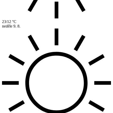
23/12 °C
neděle
9. 8.