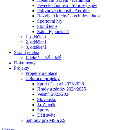
Kreativní tvoření - Keramika
Pěvecké činnosti - Sborový zpěv
Pohybové činnosti - Aerobik
Rozvíjení kuchyňských dovedností
Sportovní hry
Stolní tenis
Základy počítačů
1. oddělení
2. oddělení
3. oddělení
Školní jídelna
Jídelníček ZŠ a MŠ
Dokumenty
Projekty
Projekty a dotace
Celoroční projekty
Sport nás baví 2025⁄2026
Hrady a zámky 2024⁄2025
Vesmír 2023⁄2024
Slovensko
Já, člověk
Sporty
Děti světa
Šablony pro MŠ a ZŠ