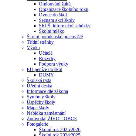
Omlouvání žáků
Organizace školního roku
Ovoce do škol
Seznam akcí školy
SRPŠ, informační schůzky
Školní mléko
Školní poradenské pracoviště
Třídní stránky
Výuka
Učitelé
Rozvrhy
Podpora výuky
EU peníze do škol
DUMY
Školská rada
Úřední deska
Informace dle zákona
Symboly školy
Úspěchy školy
Mapa školy
Nabídka zaměstnání
Zpravodaj ŽIVOT OBCE
Fotogalerie
Školní rok 2025⁄2026
Školní rok 2024⁄2025