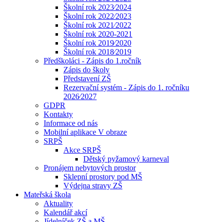
Školní rok 2023⁄2024
Školní rok 2022⁄2023
Školní rok 2021⁄2022
Školní rok 2020-2021
Školní rok 2019⁄2020
Školní rok 2018⁄2019
Předškoláci - Zápis do 1.ročník
Zápis do školy
Představení ZŠ
Rezervační systém - Zápis do 1. ročníku
2026⁄2027
GDPR
Kontakty
Informace od nás
Mobilní aplikace V obraze
SRPŠ
Akce SRPŠ
Dětský pyžamový karneval
Pronájem nebytových prostor
Sklepní prostory pod MŠ
Výdejna stravy ZŠ
Mateřská škola
Aktuality
Kalendář akcí
Jídelníček ZŠ a MŠ