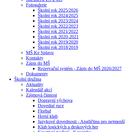
Fotogalerie
Školní rok 2025⁄2026
Školní rok 2024⁄2025
Školní rok 2023⁄2024
Školní rok 2022⁄2023
Školní rok 2021⁄2022
Školní rok 2020-2021
Školní rok 2019⁄2020
Školní rok 2018⁄2019
MŠ Ke Splavu
Kontakty
Zápis do MŠ
Rezervační systém - Zápis do MŠ 2026/2027
Dokumenty
Školní družina
Aktuality
Kalendář akcí
Zájmová činnost
Dopravní výchova
Dovedné ruce
Florbal
Herní klub
Jazykové dovednosti - Angličtina pro nejmenší
Klub logických a deskových her