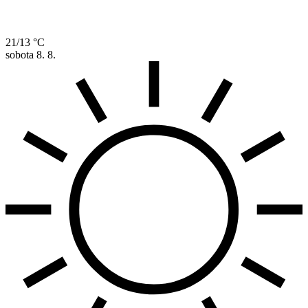
21/13 °C
sobota
8. 8.