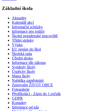
Základní škola
Aktuality
Kalendář akcí
Informační schůzky
Informace pro rodiče
Školní poradenské pracoviště
Třídní stránky
Výuka
EU peníze do škol
Školská rada
Úřední deska
Informace dle zákona
Symboly školy
Úspěchy školy
Mapa školy
Nabídka zaměstnání
Zpravodaj ŽIVOT OBCE
Fotogalerie
Předškoláci - Zápis do 1.ročník
GDPR
Kontakty
Informace od nás