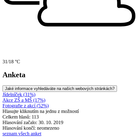
31/18 °C
Anketa
Jaké informace vyhledáváte na našich webových stránkách?
Jídelníček (31%)
Akce ZŠ a MŠ (17%)
Fotografie z akcí (52%)
Hlasujte kliknutím na jednu z možností
Celkem hlasů: 113
Hlasování začalo: 30. 10. 2019
Hlasování končí: neomezeno
seznam všech anket