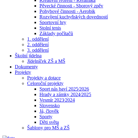
Kreativní tvoření - Keramika
Pěvecké činnosti - Sborový zpěv
Pohybové činnosti - Aerobik
Rozvíjení kuchyňských dovedností
Sportovní hry
Stolní tenis
Základy počítačů
1. oddělení
2. oddělení
3. oddělení
Školní jídelna
Jídelníček ZŠ a MŠ
Dokumenty
Projekty
Projekty a dotace
Celoroční projekty
Sport nás baví 2025⁄2026
Hrady a zámky 2024⁄2025
Vesmír 2023⁄2024
Slovensko
Já, člověk
Sporty
Děti světa
Šablony pro MŠ a ZŠ