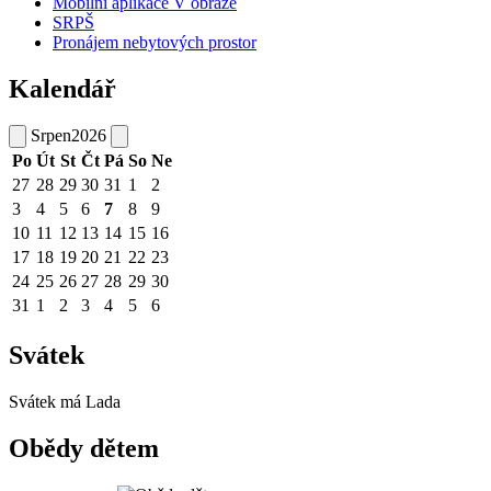
Mobilní aplikace V obraze
SRPŠ
Pronájem nebytových prostor
Kalendář
Srpen
2026
Po
Út
St
Čt
Pá
So
Ne
27
28
29
30
31
1
2
3
4
5
6
7
8
9
10
11
12
13
14
15
16
17
18
19
20
21
22
23
24
25
26
27
28
29
30
31
1
2
3
4
5
6
Svátek
Svátek má
Lada
Obědy dětem