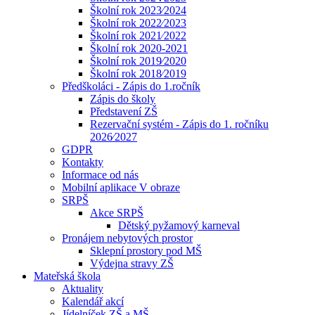
Školní rok 2023⁄2024
Školní rok 2022⁄2023
Školní rok 2021⁄2022
Školní rok 2020-2021
Školní rok 2019⁄2020
Školní rok 2018⁄2019
Předškoláci - Zápis do 1.ročník
Zápis do školy
Představení ZŠ
Rezervační systém - Zápis do 1. ročníku
2026⁄2027
GDPR
Kontakty
Informace od nás
Mobilní aplikace V obraze
SRPŠ
Akce SRPŠ
Dětský pyžamový karneval
Pronájem nebytových prostor
Sklepní prostory pod MŠ
Výdejna stravy ZŠ
Mateřská škola
Aktuality
Kalendář akcí
Jídelníček ZŠ a MŠ