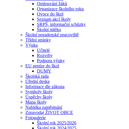
Omlouvání žáků
Organizace školního roku
Ovoce do škol
Seznam akcí školy
SRPŠ, informační schůzky
Školní mléko
Školní poradenské pracoviště
Třídní stránky
Výuka
Učitelé
Rozvrhy
Podpora výuky
EU peníze do škol
DUMY
Školská rada
Úřední deska
Informace dle zákona
Symboly školy
Úspěchy školy
Mapa školy
Nabídka zaměstnání
Zpravodaj ŽIVOT OBCE
Fotogalerie
Školní rok 2025⁄2026
Školní rok 2024⁄2025