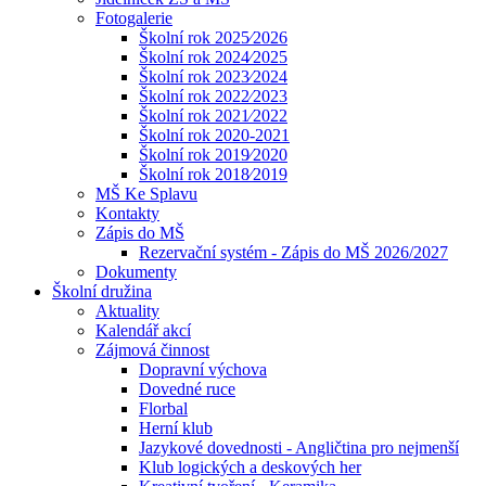
Fotogalerie
Školní rok 2025⁄2026
Školní rok 2024⁄2025
Školní rok 2023⁄2024
Školní rok 2022⁄2023
Školní rok 2021⁄2022
Školní rok 2020-2021
Školní rok 2019⁄2020
Školní rok 2018⁄2019
MŠ Ke Splavu
Kontakty
Zápis do MŠ
Rezervační systém - Zápis do MŠ 2026/2027
Dokumenty
Školní družina
Aktuality
Kalendář akcí
Zájmová činnost
Dopravní výchova
Dovedné ruce
Florbal
Herní klub
Jazykové dovednosti - Angličtina pro nejmenší
Klub logických a deskových her