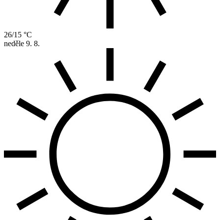
26/15 °C
neděle
9. 8.