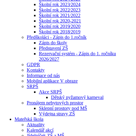
Školní rok 2023⁄2024
Školní rok 2022⁄2023
Školní rok 2021⁄2022
Školní rok 2020-2021
Školní rok 2019⁄2020
Školní rok 2018⁄2019
Předškoláci - Zápis do 1.ročník
Zápis do školy
Představení ZŠ
Rezervační systém - Zápis do 1. ročníku
2026⁄2027
GDPR
Kontakty
Informace od nás
Mobilní aplikace V obraze
SRPŠ
Akce SRPŠ
Dětský pyžamový karneval
Pronájem nebytových prostor
Sklepní prostory pod MŠ
Výdejna stravy ZŠ
Mateřská škola
Aktuality
Kalendář akcí
Jídelníček ZŠ a MŠ