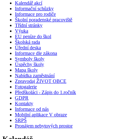
Kalendář akcí
Informační schůzky
Informace pro rodiče
Školní poradenské pracoviště
Třídní stránky
Výuka
EU peníze do škol
Školská rada
Úřední deska
Informace dle zákona
Symboly školy
Úspěchy školy
Mapa školy
Nabídka zaměstnání
Zpravodaj ŽIVOT OBCE
Fotogalerie
Předškoláci - Zápis do 1.ročník
GDPR
Kontakty
Informace od nás
Mobilní aplikace V obraze
SRPŠ
Pronájem nebytových prostor