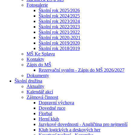
Fotogalerie
Školní rok 2025⁄2026
Školní rok 2024⁄2025
Školní rok 2023⁄2024
Školní rok 2022⁄2023
Školní rok 2021⁄2022
Školní rok 2020-2021
Školní rok 2019⁄2020
Školní rok 2018⁄2019
MŠ Ke Splavu
Kontakty
Zápis do MŠ
Rezervační systém - Zápis do MŠ 2026/2027
Dokumenty
Školní družina
Aktuality
Kalendář akcí
Zájmová činnost
Dopravní výchova
Dovedné ruce
Florbal
Herní klub
Jazykové dovednosti - Angličtina pro nejmenší
Klub logických a deskových her