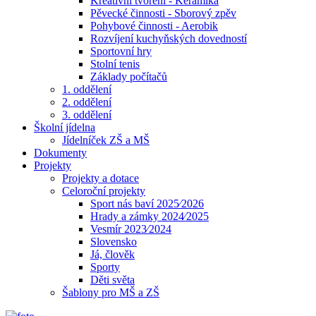
Kreativní tvoření - Keramika
Pěvecké činnosti - Sborový zpěv
Pohybové činnosti - Aerobik
Rozvíjení kuchyňských dovedností
Sportovní hry
Stolní tenis
Základy počítačů
1. oddělení
2. oddělení
3. oddělení
Školní jídelna
Jídelníček ZŠ a MŠ
Dokumenty
Projekty
Projekty a dotace
Celoroční projekty
Sport nás baví 2025⁄2026
Hrady a zámky 2024⁄2025
Vesmír 2023⁄2024
Slovensko
Já, člověk
Sporty
Děti světa
Šablony pro MŠ a ZŠ