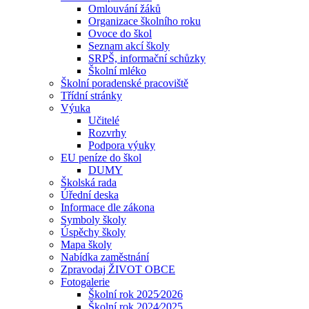
Omlouvání žáků
Organizace školního roku
Ovoce do škol
Seznam akcí školy
SRPŠ, informační schůzky
Školní mléko
Školní poradenské pracoviště
Třídní stránky
Výuka
Učitelé
Rozvrhy
Podpora výuky
EU peníze do škol
DUMY
Školská rada
Úřední deska
Informace dle zákona
Symboly školy
Úspěchy školy
Mapa školy
Nabídka zaměstnání
Zpravodaj ŽIVOT OBCE
Fotogalerie
Školní rok 2025⁄2026
Školní rok 2024⁄2025