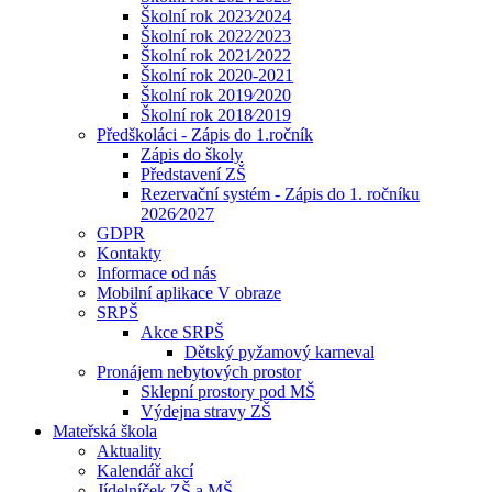
Školní rok 2023⁄2024
Školní rok 2022⁄2023
Školní rok 2021⁄2022
Školní rok 2020-2021
Školní rok 2019⁄2020
Školní rok 2018⁄2019
Předškoláci - Zápis do 1.ročník
Zápis do školy
Představení ZŠ
Rezervační systém - Zápis do 1. ročníku
2026⁄2027
GDPR
Kontakty
Informace od nás
Mobilní aplikace V obraze
SRPŠ
Akce SRPŠ
Dětský pyžamový karneval
Pronájem nebytových prostor
Sklepní prostory pod MŠ
Výdejna stravy ZŠ
Mateřská škola
Aktuality
Kalendář akcí
Jídelníček ZŠ a MŠ