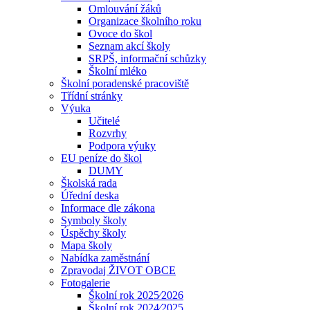
Omlouvání žáků
Organizace školního roku
Ovoce do škol
Seznam akcí školy
SRPŠ, informační schůzky
Školní mléko
Školní poradenské pracoviště
Třídní stránky
Výuka
Učitelé
Rozvrhy
Podpora výuky
EU peníze do škol
DUMY
Školská rada
Úřední deska
Informace dle zákona
Symboly školy
Úspěchy školy
Mapa školy
Nabídka zaměstnání
Zpravodaj ŽIVOT OBCE
Fotogalerie
Školní rok 2025⁄2026
Školní rok 2024⁄2025