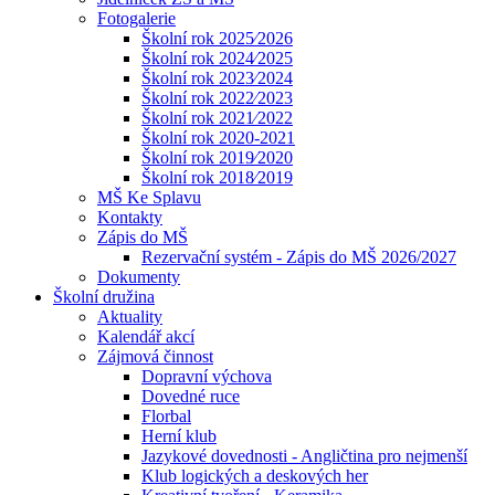
Fotogalerie
Školní rok 2025⁄2026
Školní rok 2024⁄2025
Školní rok 2023⁄2024
Školní rok 2022⁄2023
Školní rok 2021⁄2022
Školní rok 2020-2021
Školní rok 2019⁄2020
Školní rok 2018⁄2019
MŠ Ke Splavu
Kontakty
Zápis do MŠ
Rezervační systém - Zápis do MŠ 2026/2027
Dokumenty
Školní družina
Aktuality
Kalendář akcí
Zájmová činnost
Dopravní výchova
Dovedné ruce
Florbal
Herní klub
Jazykové dovednosti - Angličtina pro nejmenší
Klub logických a deskových her