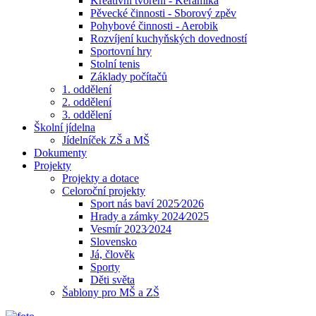
Kreativní tvoření - Keramika
Pěvecké činnosti - Sborový zpěv
Pohybové činnosti - Aerobik
Rozvíjení kuchyňských dovedností
Sportovní hry
Stolní tenis
Základy počítačů
1. oddělení
2. oddělení
3. oddělení
Školní jídelna
Jídelníček ZŠ a MŠ
Dokumenty
Projekty
Projekty a dotace
Celoroční projekty
Sport nás baví 2025⁄2026
Hrady a zámky 2024⁄2025
Vesmír 2023⁄2024
Slovensko
Já, člověk
Sporty
Děti světa
Šablony pro MŠ a ZŠ