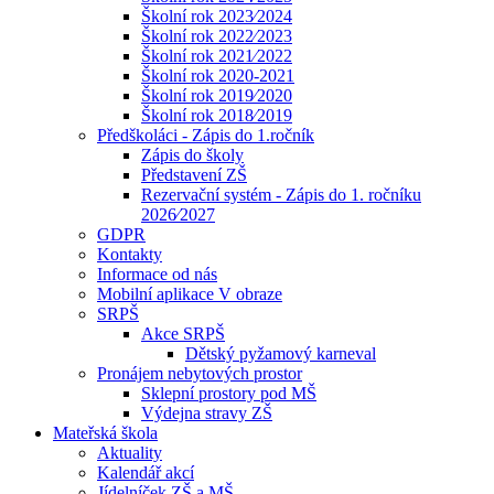
Školní rok 2023⁄2024
Školní rok 2022⁄2023
Školní rok 2021⁄2022
Školní rok 2020-2021
Školní rok 2019⁄2020
Školní rok 2018⁄2019
Předškoláci - Zápis do 1.ročník
Zápis do školy
Představení ZŠ
Rezervační systém - Zápis do 1. ročníku
2026⁄2027
GDPR
Kontakty
Informace od nás
Mobilní aplikace V obraze
SRPŠ
Akce SRPŠ
Dětský pyžamový karneval
Pronájem nebytových prostor
Sklepní prostory pod MŠ
Výdejna stravy ZŠ
Mateřská škola
Aktuality
Kalendář akcí
Jídelníček ZŠ a MŠ