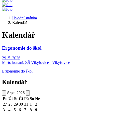
Úvodní stránka
Kalendář
Kalendář
Ergonomie do škol
29. 5. 2026
Místo konání:
ZŠ Vikýřovice - Vikýřovice
Ergonomie do škol.
Kalendář
Srpen
2026
Po
Út
St
Čt
Pá
So
Ne
27
28
29
30
31
1
2
3
4
5
6
7
8
9