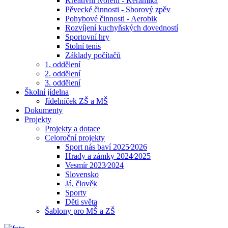
Kreativní tvoření - Keramika
Pěvecké činnosti - Sborový zpěv
Pohybové činnosti - Aerobik
Rozvíjení kuchyňských dovedností
Sportovní hry
Stolní tenis
Základy počítačů
1. oddělení
2. oddělení
3. oddělení
Školní jídelna
Jídelníček ZŠ a MŠ
Dokumenty
Projekty
Projekty a dotace
Celoroční projekty
Sport nás baví 2025⁄2026
Hrady a zámky 2024⁄2025
Vesmír 2023⁄2024
Slovensko
Já, člověk
Sporty
Děti světa
Šablony pro MŠ a ZŠ