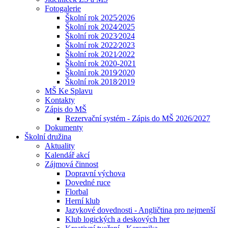
Fotogalerie
Školní rok 2025⁄2026
Školní rok 2024⁄2025
Školní rok 2023⁄2024
Školní rok 2022⁄2023
Školní rok 2021⁄2022
Školní rok 2020-2021
Školní rok 2019⁄2020
Školní rok 2018⁄2019
MŠ Ke Splavu
Kontakty
Zápis do MŠ
Rezervační systém - Zápis do MŠ 2026/2027
Dokumenty
Školní družina
Aktuality
Kalendář akcí
Zájmová činnost
Dopravní výchova
Dovedné ruce
Florbal
Herní klub
Jazykové dovednosti - Angličtina pro nejmenší
Klub logických a deskových her