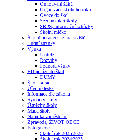
Omlouvání žáků
Organizace školního roku
Ovoce do škol
Seznam akcí školy
SRPŠ, informační schůzky
Školní mléko
Školní poradenské pracoviště
Třídní stránky
Výuka
Učitelé
Rozvrhy
Podpora výuky
EU peníze do škol
DUMY
Školská rada
Úřední deska
Informace dle zákona
Symboly školy
Úspěchy školy
Mapa školy
Nabídka zaměstnání
Zpravodaj ŽIVOT OBCE
Fotogalerie
Školní rok 2025⁄2026
Školní rok 2024⁄2025