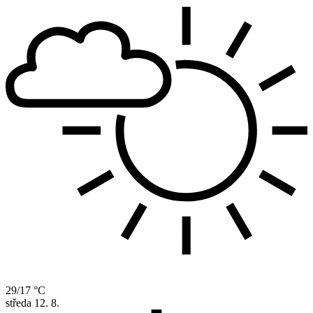
29/17 °C
středa
12. 8.