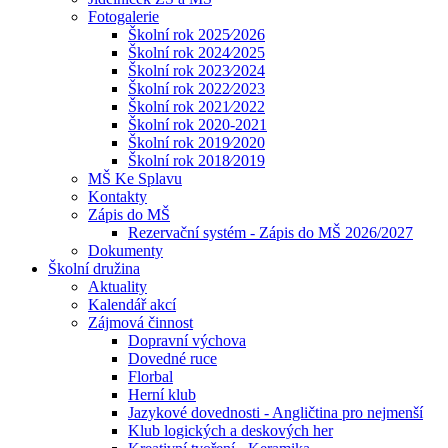
Fotogalerie
Školní rok 2025⁄2026
Školní rok 2024⁄2025
Školní rok 2023⁄2024
Školní rok 2022⁄2023
Školní rok 2021⁄2022
Školní rok 2020-2021
Školní rok 2019⁄2020
Školní rok 2018⁄2019
MŠ Ke Splavu
Kontakty
Zápis do MŠ
Rezervační systém - Zápis do MŠ 2026/2027
Dokumenty
Školní družina
Aktuality
Kalendář akcí
Zájmová činnost
Dopravní výchova
Dovedné ruce
Florbal
Herní klub
Jazykové dovednosti - Angličtina pro nejmenší
Klub logických a deskových her