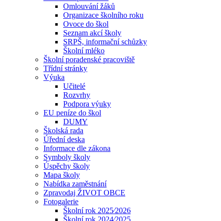
Omlouvání žáků
Organizace školního roku
Ovoce do škol
Seznam akcí školy
SRPŠ, informační schůzky
Školní mléko
Školní poradenské pracoviště
Třídní stránky
Výuka
Učitelé
Rozvrhy
Podpora výuky
EU peníze do škol
DUMY
Školská rada
Úřední deska
Informace dle zákona
Symboly školy
Úspěchy školy
Mapa školy
Nabídka zaměstnání
Zpravodaj ŽIVOT OBCE
Fotogalerie
Školní rok 2025⁄2026
Školní rok 2024⁄2025