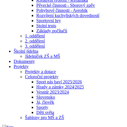
Kreativní tvoření - Keramika
Pěvecké činnosti - Sborový zpěv
Pohybové činnosti - Aerobik
Rozvíjení kuchyňských dovedností
Sportovní hry
Stolní tenis
Základy počítačů
1. oddělení
2. oddělení
3. oddělení
Školní jídelna
Jídelníček ZŠ a MŠ
Dokumenty
Projekty
Projekty a dotace
Celoroční projekty
Sport nás baví 2025⁄2026
Hrady a zámky 2024⁄2025
Vesmír 2023⁄2024
Slovensko
Já, člověk
Sporty
Děti světa
Šablony pro MŠ a ZŠ