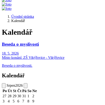
Úvodní stránka
Kalendář
Kalendář
Beseda o myslivosti
18. 5. 2026
Místo konání:
ZŠ Vikýřovice - Vikýřovice
Beseda o myslivosti.
Kalendář
Srpen
2026
Po
Út
St
Čt
Pá
So
Ne
27
28
29
30
31
1
2
3
4
5
6
7
8
9