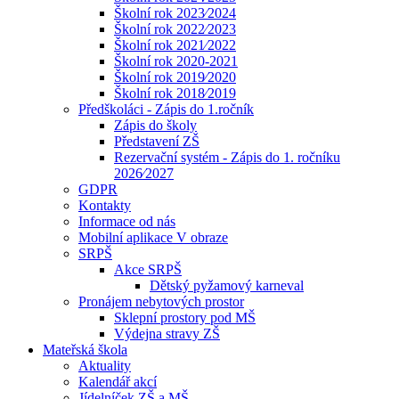
Školní rok 2023⁄2024
Školní rok 2022⁄2023
Školní rok 2021⁄2022
Školní rok 2020-2021
Školní rok 2019⁄2020
Školní rok 2018⁄2019
Předškoláci - Zápis do 1.ročník
Zápis do školy
Představení ZŠ
Rezervační systém - Zápis do 1. ročníku
2026⁄2027
GDPR
Kontakty
Informace od nás
Mobilní aplikace V obraze
SRPŠ
Akce SRPŠ
Dětský pyžamový karneval
Pronájem nebytových prostor
Sklepní prostory pod MŠ
Výdejna stravy ZŠ
Mateřská škola
Aktuality
Kalendář akcí
Jídelníček ZŠ a MŠ