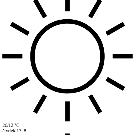
26/12 °C
čtvrtek
13. 8.